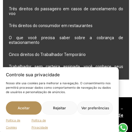
Três direitos do passageiro em casos de cancelamento do
voo
Três direitos do consumidor em restaurantes
O que você precisa saber sobre a cobrança de
estacionamento
Cinco direitos do Trabalhador Temporário
Trabalhador sem carteira assinada, você conhece seus
direitos?
Controle sua privacidade
Nosso site usa cookies para melhorar a navegação. O consentimento nos
permitirá processar dados como comportamento de navegação ou dados
de usuários e personalização de anúncios.
Aceitar
Rejeitar
Ver preferências
©2021 GARCEZ DE SOUZA – Advogados associados –
OAB/RS 3.017. |
Política de Privacidade
|
Política de
Política de
Política de
Cookies
| Todos os direitos reservados – By
Vulpine
Cookies
Privacidade