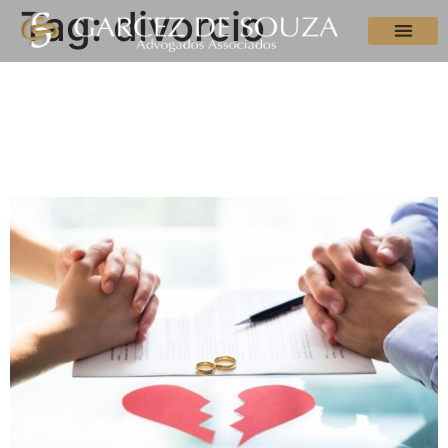
Tag:
divorcio
Divórcio: saiba o que
acontece com a partilha do
patrimônio