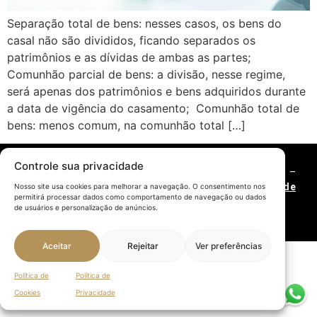
Separação total de bens: nesses casos, os bens do
casal não são divididos, ficando separados os
patrimônios e as dívidas de ambas as partes;
Comunhão parcial de bens: a divisão, nesse regime,
será apenas dos patrimônios e bens adquiridos durante
a data de vigência do casamento; Comunhão total de
bens: menos comum, na comunhão total […]
Controle sua privacidade
©2021 GARCEZ DE SOUZA – Advogados associados –
OAB/RS 3.017. |
Política de Privacidade
|
Política de
Nosso site usa cookies para melhorar a navegação. O consentimento nos
permitirá processar dados como comportamento de navegação ou dados
Cookies
| Todos os direitos reservados – By
Vulpine
de usuários e personalização de anúncios.
Aceitar
Rejeitar
Ver preferências
Política de
Política de
Cookies
Privacidade